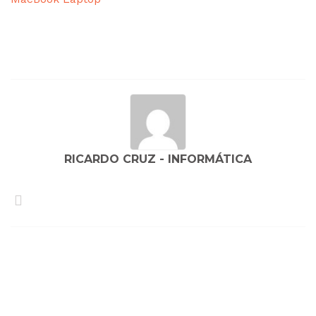
Navegação
de
artigos
RICARDO CRUZ - INFORMÁTICA