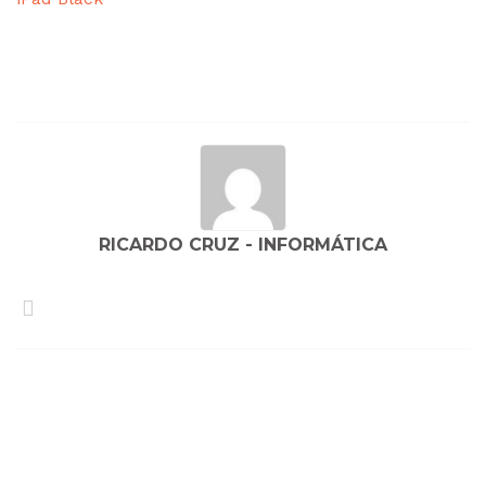
Navegação
de
artigos
RICARDO CRUZ - INFORMÁTICA