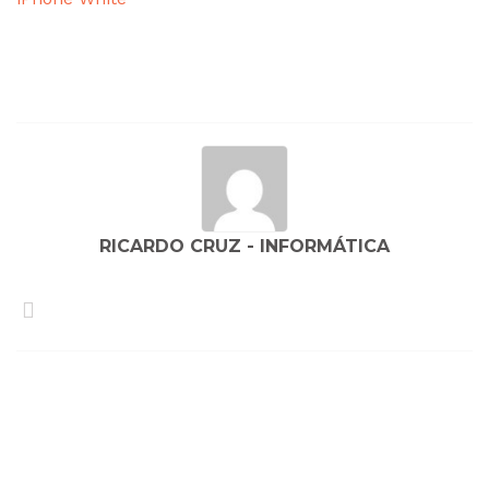
Navegação
de
artigos
RICARDO CRUZ - INFORMÁTICA