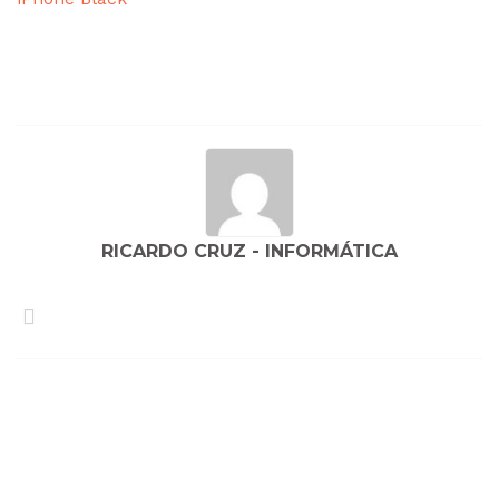
Navegação
de
artigos
RICARDO CRUZ - INFORMÁTICA