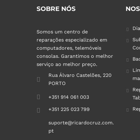
SOBRE NÓS
NOS
Di
Somos um centro de
Su
reparações especializado em
Co
computadores, telemóveis
consolas. Garantimos o melhor
Ba
serviço ao melhor preço.
Li
Rua Álvaro Castelões, 220
ma
PORTO
Re
+351 914 061 003
Tab
Re
+351 225 023 799
suporte@ricardocruz.com.
pt