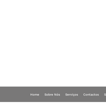
Skip
to
content
Home
Sobre Nós
Serviços
Contactos
S