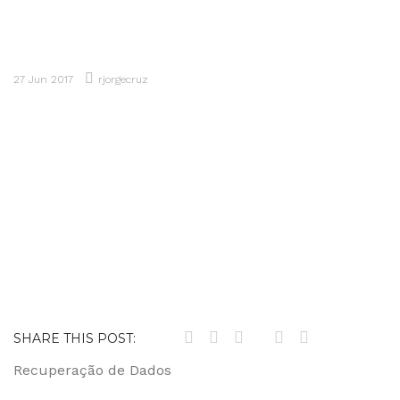
914 061 003
Peça um Orçamento
27 Jun 2017
rjorgecruz
SHARE THIS POST:
Navegação
Recuperação de Dados
de