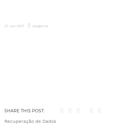
914 061 003
Peça um Orçamento
27 Jun 2017
rjorgecruz
SHARE THIS POST:
Navegação
Recuperação de Dados
de